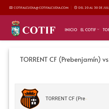
Saltar
COTIFALCUDIA@COTIFALCUDIA.COM
DEL 20 AL 30 DE JU
al
contenido
INICIO
EL COTIF
TO
TORRENT CF (Prebenjamín) 
TORRENT CF (Prebenjamín)