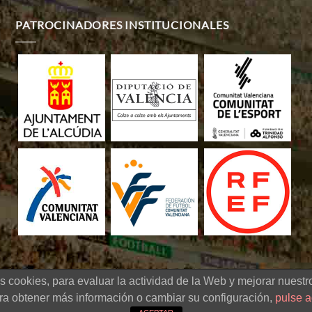
PATROCINADORES INSTITUCIONALES
s cookies, para evaluar la actividad de la Web y mejorar nuestro
 de fútbol sub-20 -
Diseño Web
|
Aviso legal
|
Política de cookies
|
Políti
ra obtener más información o cambiar su configuración,
pulse a