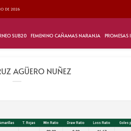
LIO DE 2026
RNEO SUB20
FEMENINO CAÑAMAS NARANJA
PROMESAS 
RUZ AGÜERO NUÑEZ
Amarillas
T. Rojas
Win Ratio
Draw Ratio
Loss Ratio
Goles 