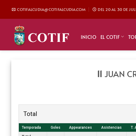
Saltar
COTIFALCUDIA@COTIFALCUDIA.COM
DEL 20 AL 30 DE JU
al
contenido
INICIO
EL COTIF
TO
11
JUAN C
Total
Temporada
Goles
Appearances
Asistencias
T. 