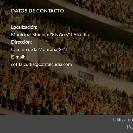
DATOS DE CONTACTO
Localización:
Municipal Stadium "Els Arcs" L'Alcúdia
Dirección:
Camino de la Montaña, S/N
E-mail:
cotifalcudia@cotifalcudia.com
Utilizamo
2022 © COTIF Torneo internacional
Pa