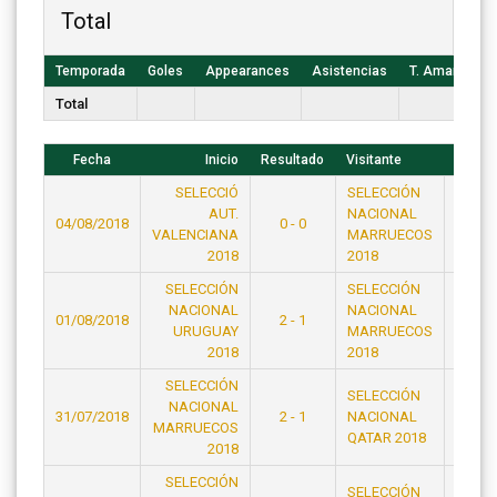
Total
Temporada
Goles
Appearances
Asistencias
T. Amarillas
Total
Fecha
Inicio
Resultado
Visitante
Hora
SELECCIÓ
SELECCIÓN
AUT.
NACIONAL
04/08/2018
0 - 0
23:15
VALENCIANA
MARRUECOS
2018
2018
SELECCIÓN
SELECCIÓN
NACIONAL
NACIONAL
01/08/2018
2 - 1
21:15
URUGUAY
MARRUECOS
2018
2018
SELECCIÓN
SELECCIÓN
NACIONAL
31/07/2018
2 - 1
NACIONAL
21:15
MARRUECOS
QATAR 2018
2018
SELECCIÓN
SELECCIÓN