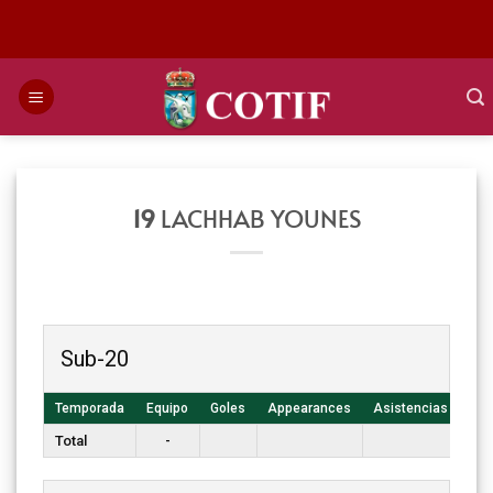
Saltar
al
contenido
19
LACHHAB YOUNES
Sub-20
Temporada
Equipo
Goles
Appearances
Asistencias
T. 
Total
-