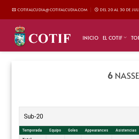
Saltar
COTIFALCUDIA@COTIFALCUDIA.COM
DEL 20 AL 30 DE JU
al
contenido
INICIO
EL COTIF
TO
6
NASSE
Sub-20
Temporada
Equipo
Goles
Appearances
Asistencias