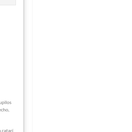
upilos
echo,
 catarí