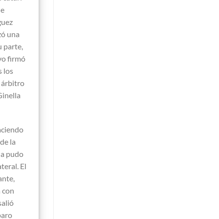
de
guez
zó una
 parte,
vo firmó
s los
 árbitro
Ginella
haciendo
de la
ada pudo
teral. El
ante,
a con
alió
paro