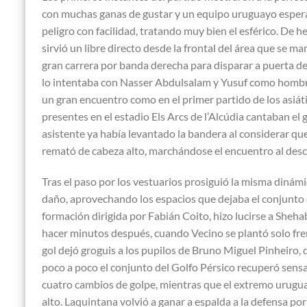
con muchas ganas de gustar y un equipo uruguayo esperand
peligro con facilidad, tratando muy bien el esférico. De 
sirvió un libre directo desde la frontal del área que se 
gran carrera por banda derecha para disparar a puerta de
lo intentaba con Nasser Abdulsalam y Yusuf como hombr
un gran encuentro como en el primer partido de los asiáti
presentes en el estadio Els Arcs de l’Alcúdia cantaban el 
asistente ya había levantado la bandera al considerar qu
remató de cabeza alto, marchándose el encuentro al desca
Tras el paso por los vestuarios prosiguió la misma dinám
daño, aprovechando los espacios que dejaba el conjunto 
formación dirigida por Fabián Coito, hizo lucirse a Sheha
hacer minutos después, cuando Vecino se plantó solo frente
gol dejó groguis a los pupilos de Bruno Miguel Pinheiro,
poco a poco el conjunto del Golfo Pérsico recuperó sensac
cuatro cambios de golpe, mientras que el extremo urugu
alto. Laquintana volvió a ganar a espalda a la defensa por