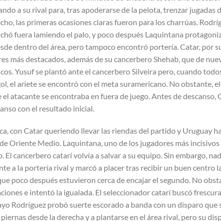
o a su rival para, tras apoderarse de la pelota, trenzar jugadas 
hecho, las primeras ocasiones claras fueron para los charrúas. Rodrí
marchó fuera lamiendo el palo, y poco después Laquintana protagoni
sde dentro del área, pero tampoco encontró portería. Catar, por su
es más destacados, además de su cancerbero Shehab, que de nue
cos. Yusuf se plantó ante el cancerbero Silveira pero, cuando todo
gol, el ariete se encontró con el meta suramericano. No obstante, el
e el atacante se encontraba en fuera de juego. Antes de descanso, 
nso con el resultado inicial.
ica, con Catar queriendo llevar las riendas del partido y Uruguay 
de Oriente Medio. Laquintana, uno de los jugadores más incisivos 
b. El cancerbero catarí volvía a salvar a su equipo. Sin embargo, n
 a la portería rival y marcó a placer tras recibir un buen centro la
 que poco después estuvieron cerca de encajar el segundo. No obst
iones e intentó la igualada. El seleccionador catarí buscó frescur
ayo Rodríguez probó suerte escorado a banda con un disparo que s
 piernas desde la derecha y a plantarse en el área rival, pero su dis