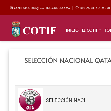
Saltar
COTIFALCUDIA@COTIFALCUDIA.COM
DEL 20 AL 30 DE JU
al
contenido
INICIO
EL COTIF
TO
SELECCIÓN NACIONAL QATA
SELECCIÓN NACIONAL QATAR 2018