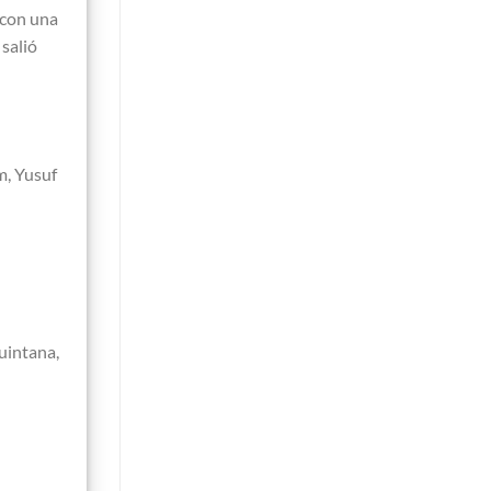
 con una
salió
m, Yusuf
quintana,