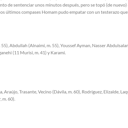
punto de sentenciar unos minutos después, pero se topó (de nuevo)
 los últimos compases Homam pudo empatar con un testerazo que 
. 55), Abdullah (Alnaimi, m. 55), Youssef Ayman, Nasser Abdulsala
anehi (11 Murisi, m. 41) y Karami.
, Araújo, Trasante, Vecino (Dávila, m. 60), Rodríguez, Elizalde, La
 m. 60).