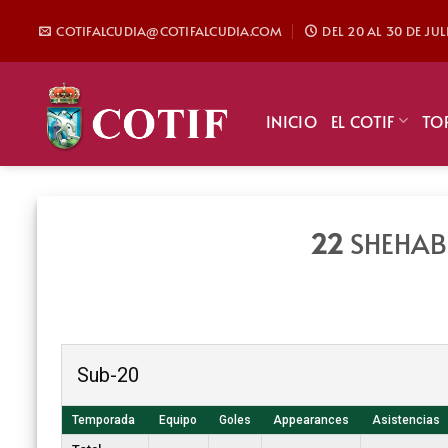
Saltar
COTIFALCUDIA@COTIFALCUDIA.COM
DEL 20 AL 30 DE JU
al
contenido
INICIO
EL COTIF
TO
22
SHEHAB
Sub-20
Temporada
Equipo
Goles
Appearances
Asistencias