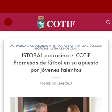
Saltar
al
contenido
ACTUALIDAD
,
COLABORADORES
,
TODAS LAS NOTICIAS
,
ÚLTIMAS
NOTICIAS
,
ÚLTIMAS NOTICIAS
ISTOBAL patrocina el COTIF
Promesas de fútbol en su apuesta
por jóvenes talentos
POSTED ON
15/05/2017