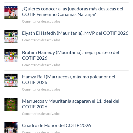
Una
despedida
¿Quieres conocer a las jugadoras más destacas del
(momentánea)
COTIF Femenino Cañamás Naranja?
y
en
Comentarios desactivados
un
¿Quieres
agradecimiento
conocer
Elyath El Hafedh (Mauritania), MVP del COTIF 2026
a
en
Comentarios desactivados
las
Elyath
jugadoras
El
Brahim Hamedy (Mauritania), mejor portero del
más
Hafedh
destacas
COTIF 2026
(Mauritania),
del
en
Comentarios desactivados
MVP
COTIF
Brahim
del
Femenino
Hamedy
COTIF
Hamza Raji (Marruecos), máximo goleador del
Cañamás
(Mauritania),
2026
COTIF 2026
Naranja?
mejor
en
Comentarios desactivados
portero
Hamza
del
Raji
Marruecos y Mauritania acaparan el 11 ideal del
COTIF
(Marruecos),
2026
COTIF 2026
máximo
en
Comentarios desactivados
goleador
Marruecos
del
y
Cuadro de Honor del COTIF 2026
COTIF
Mauritania
2026
en
Comentarios desactivados