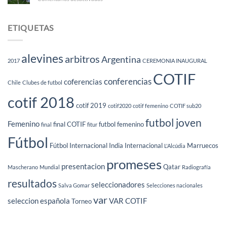
acaparan
Cuadro
el
de
11
Honor
ETIQUETAS
ideal
del
del
COTIF
COTIF
2026
2026
alevines
arbitros
Argentina
2017
CEREMONIA INAUGURAL
COTIF
conferencias
coferencias
Chile
Clubes de futbol
cotif 2018
cotif 2019
cotif2020
cotif femenino
COTIF sub20
futbol joven
Femenino
final COTIF
futbol femenino
final
fitur
Fútbol
Fútbol Internacional
India
Internacional
Marruecos
L'Alcúdia
promeses
presentacion
Qatar
Mascherano
Mundial
Radiografía
resultados
seleccionadores
Salva Gomar
Selecciones nacionales
var
seleccion española
VAR COTIF
Torneo